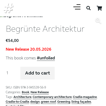
Begrünte Architektur
€
54,00
New Release 20.05.2026
This book comes
#unfoiled
Begrünte
Add to cart
Architektur
quantity
SKU:
ISBN 978-3-945539-56-9
Categories:
Book
,
New Release
Tags:
Architecture
,
Contemporary architecture
,
Cradle-magazine
,
Cradle-to-Cradle
,
design
,
green roof
,
Greening
,
living façades
,